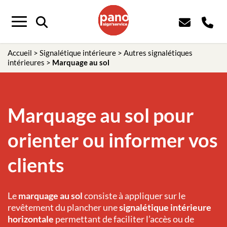
Panneau de gestion des cookies
Menu
Accueil
>
Signalétique intérieure
>
Autres signalétiques
intérieures
>
Marquage au sol
Marquage au sol pour
orienter ou informer vos
clients
Le
marquage au sol
consiste à appliquer sur le
revêtement du plancher une
signalétique intérieure
horizontale
permettant de faciliter l’accès ou de