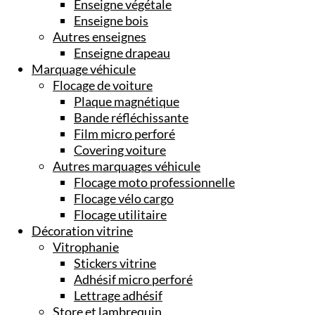
Enseigne végétale
Enseigne bois
Autres enseignes
Enseigne drapeau
Marquage véhicule
Flocage de voiture
Plaque magnétique
Bande réfléchissante
Film micro perforé
Covering voiture
Autres marquages véhicule
Flocage moto professionnelle
Flocage vélo cargo
Flocage utilitaire
Décoration vitrine
Vitrophanie
Stickers vitrine
Adhésif micro perforé
Lettrage adhésif
Store et lambrequin