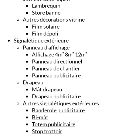
Lambrequin
Store banne
Autres décorations vitrine
Film solaire
Film dépoli
Signalétique extérieure
Panneau d’affichage
Affichage 4m² 8m² 12m²
Panneau directionnel
Panneau de chantier
Panneau publicitaire
Drapeau
Mât drapeau
Drapeau publicitaire
Autres signalétiques extérieures
Banderole publicitaire
Bi-mât
Totem publicitaire
Stop trottoir