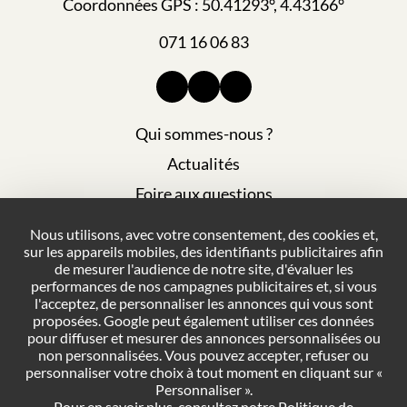
Coordonnées GPS : 50.41293°, 4.43166°
071 16 06 83
Qui sommes-nous ?
Actualités
Foire aux questions
Mentions légales
Nous utilisons, avec votre consentement, des cookies et,
sur les appareils mobiles, des identifiants publicitaires afin
Plan du site
de mesurer l'audience de notre site, d'évaluer les
Politique de confidentialité
performances de nos campagnes publicitaires et, si vous
l'acceptez, de personnaliser les annonces qui vous sont
Conditions générales de vente
proposées. Google peut également utiliser ces données
pour diffuser et mesurer des annonces personnalisées ou
Gestion des cookies
non personnalisées. Vous pouvez accepter, refuser ou
personnaliser votre choix à tout moment en cliquant sur «
Personnaliser ».
NOUS CONTACTER
Pour en savoir plus, consultez notre
Politique de