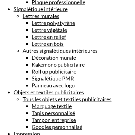
Plaque professionnelle
Signalétique intérieure
Lettres murales
Lettre polystyrène
Lettre végétale
Lettre en relief
Lettre en bois
Autres signalétiques intérieures
Décoration murale
Kakemono publicitaire
Roll up publicitaire
Signalétique PMR
Panneau avec logo
Objets et textiles publicitaires
Tous les objets et textiles publicitaires
Marquage textile
Tapis personnalisé
Tampon entreprise
Goodies personnalisé
Impression