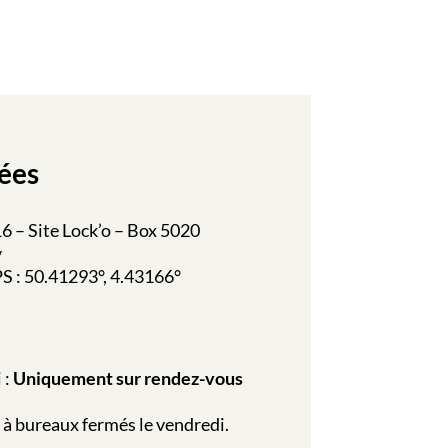
ées
 – Site Lock’o – Box 5020
y
 : 50.41293°, 4.43166°
 :
Uniquement sur rendez-vous
 à bureaux fermés le vendredi.