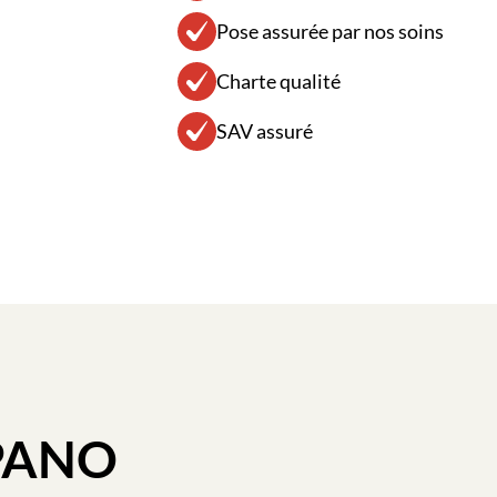
Pose assurée par nos soins
Charte qualité
SAV assuré
PAN
O