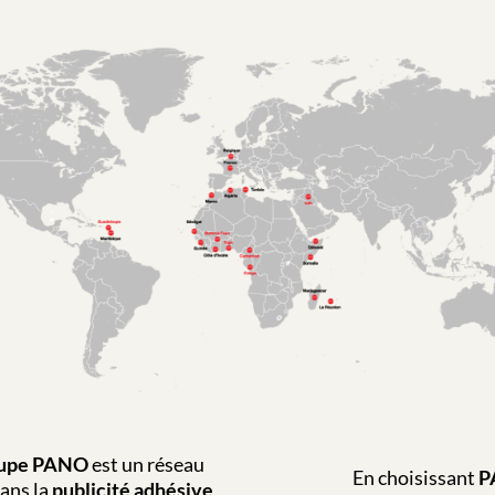
upe PANO
est un réseau
En choisissant
P
dans la
publicité adhésive
,