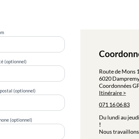
om
Coordonn
té (optionnel)
Route de Mons 16
6020 Damprem
Coordonnées GPS
postal (optionnel)
Itinéraire
071 16 06 83
Du lundi au jeudi
hone (optionnel)
!
Nous travaillons