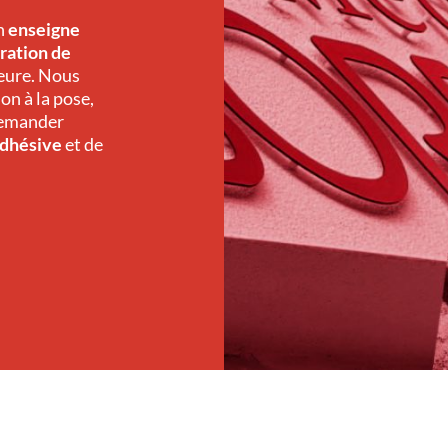
en
enseigne
ration de
ieure. Nous
on à la pose,
 demander
adhésive
et de