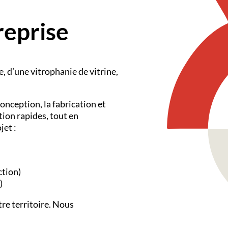
reprise
e
, d’une
vitrophanie de vitrine
,
onception, la fabrication et
tion rapides, tout en
jet :
ction)
)
tre territoire. Nous